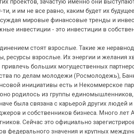
этих проектов, зачастую именно они выступаю
ти, и им не все равно, каким будет их будущее
обсуждая мировые финансовые тренды и инвес
жные инвестиции - это инвестиции в собствен
инением стоят взрослые. Такие же неравнод
, ресурсы взрослые. Их энергии и желания хв
обы привлечь больших могущественных партнер
тства по делам молодежи (Росмолодежь), Банк
совой инициативы есть и Некоммерское пар
 оно родилось из группы единомышленников, 
наче была связана с карьерой других людей и
еджеров и собственников бизнеса. Много лет
тников. Сейчас это официально зарегистриро
ов федерального значения и крупных междун