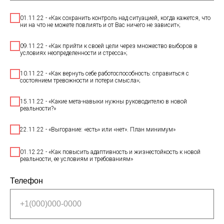
01.11.22 - «Как сохранить контроль над ситуацией, когда кажется, что
ни на что не можете повлиять и от Вас ничего не зависит»;
09.11.22 - «Как прийти к своей цели через множество выборов в
условиях неопределенности и стресса»;
10.11.22 - «Как вернуть себе работоспособность: справиться с
состоянием тревожности и потери смысла»;
15.11.22 - «Какие мета-навыки нужны руководителю в новой
реальности?»
22.11.22 - «Выгорание: «есть» или «нет». План минимум»
01.12.22 - «Как повысить адаптивность и жизнестойкость к новой
реальности, ее условиям и требованиям»
Телефон
+1(000)000-0000